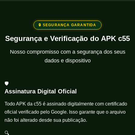
🔒 SEGURANÇA GARANTIDA
Segurança e Verificação do APK c55
Nosso compromisso com a segurança dos seus
dados e dispositivo
🛡️
Assinatura Digital Oficial
Todo APK da c55 é assinado digitalmente com certificado
oficial verificado pelo Google. Isso garante que o arquivo
não foi alterado desde sua publicação.
🔍