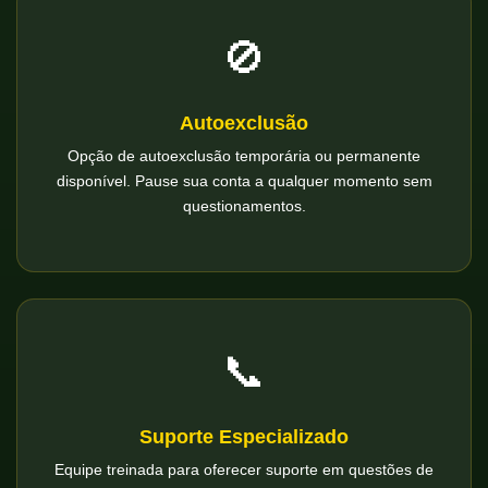
🚫
Autoexclusão
Opção de autoexclusão temporária ou permanente
disponível. Pause sua conta a qualquer momento sem
questionamentos.
📞
Suporte Especializado
Equipe treinada para oferecer suporte em questões de