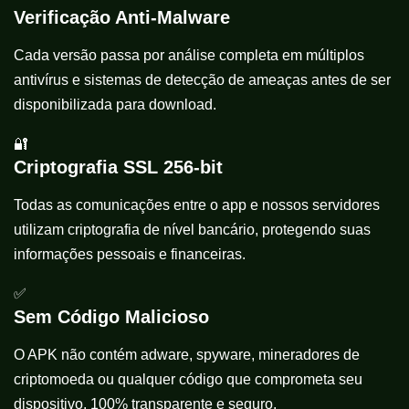
Verificação Anti-Malware
Cada versão passa por análise completa em múltiplos
antivírus e sistemas de detecção de ameaças antes de ser
disponibilizada para download.
🔐
Criptografia SSL 256-bit
Todas as comunicações entre o app e nossos servidores
utilizam criptografia de nível bancário, protegendo suas
informações pessoais e financeiras.
✅
Sem Código Malicioso
O APK não contém adware, spyware, mineradores de
criptomoeda ou qualquer código que comprometa seu
dispositivo. 100% transparente e seguro.