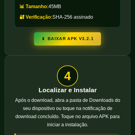
📊 Tamanho:
45MB
🔐 Verificação:
SHA-256 assinado
📱 BAIXAR APK V3.2.1
4
Localizar e Instalar
Após o download, abra a pasta de Downloads do
seu dispositivo ou toque na notificação de
download concluído. Toque no arquivo APK para
iniciar a instalação.