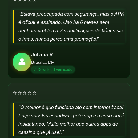
"Estava preocupada com segurança, mas o APK
é oficial e assinado. Uso há 6 meses sem
nenhum problema. As notificações de bônus são
ótimas, nunca perco uma promoção!"
Juliana R.
👤
Brasília, DF
✓ Download Verificado
⭐⭐⭐⭐⭐
"O melhor é que funciona até com internet fraca!
Faço apostas esportivas pelo app e o cash-out é
instantâneo. Muito melhor que outros apps de
cassino que já usei."