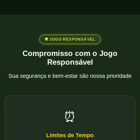
🛡️ JOGO RESPONSÁVEL
Compromisso com o Jogo
Responsável
Sua segurança e bem-estar são nossa prioridade
⏰
Limites de Tempo