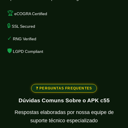
🏆
eCOGRA Certified
🔒
SSL Secured
✓
RNG Verified
🛡️
LGPD Compliant
❓ PERGUNTAS FREQUENTES
Dúvidas Comuns Sobre o APK c55
Respostas elaboradas por nossa equipe de
suporte técnico especializado