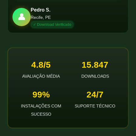
Pedro S.
👤
Recife, PE
✓ Download Verificado
4.8/5
15.847
AVALIAÇÃO MÉDIA
DOWNLOADS
99%
24/7
INSTALAÇÕES COM
SUPORTE TÉCNICO
SUCESSO